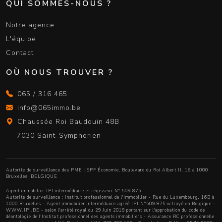
QUI SOMMES-NOUS ?
Notre agence
L'équipe
Contact
OÙ NOUS TROUVER ?
065 / 316 465
info@065immo.be
Chaussée Roi Baudouin 48B
7030 Saint-Symphorien
Autorité de surveillance des PME : SPF Économie, Boulevard du Roi Albert II, 16 à 1000
Bruxelles, BELGIQUE
Agent immobilier IPI intermédiaire et régisseur N° 509.875
Autorité de surveillance :
Institut professionnel de l'Immobilier
- Rue du Luxembourg, 16B à
1000 Bruxelles - Agent immobilier intermédiaire agréé IPI N°509.875 octroyé en Belgique -
WWW.IPI.BE
- selon l'arrêté royal du 29 Juin 2018 portant sur l'approbation
du code de
déontologie de l'Institut professionnel des agents immobiliers
- Assurance RC professionnelle