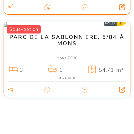
215 000 €
Sous-option
PARC DE LA SABLONNIÈRE, 5/84 À
MONS
Mons 7000
2
3
1
84.71 m
à vendre