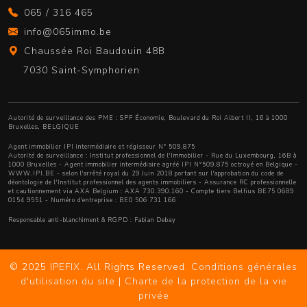
065 / 316 465
info@065immo.be
Chaussée Roi Baudouin 48B
7030 Saint-Symphorien
Autorité de surveillance des PME : SPF Économie, Boulevard du Roi Albert II, 16 à 1000
Bruxelles, BELGIQUE
Agent immobilier IPI intermédiaire et régisseur N° 509.875
Autorité de surveillance :
Institut professionnel de l'Immobilier
- Rue du Luxembourg, 16B à
1000 Bruxelles - Agent immobilier intermédiaire agréé IPI N°509.875 octroyé en Belgique -
WWW.IPI.BE
- selon l'arrêté royal du 29 Juin 2018 portant sur l'approbation
du code de
déontologie de l'Institut professionnel des agents immobiliers
- Assurance RC professionnelle
et cautionnement via AXA Belgium : AXA 730.390.160 - Compte tiers Belfius BE75 0689
0154 9551 - Numéro d'entreprise : BE0 506 731 166
Responsable anti-blanchiment & RGPD : Fabian Debay
© 2025
IPEFIX
. All Rights Reserved.
Conditions générales
d'utilisation du site
|
Charte de la protection de la vie
privée