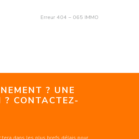
Erreur 404 – 065 IMMO
GNEMENT ? UNE
 ? CONTACTEZ-
tera dans les plus brefs délais pour