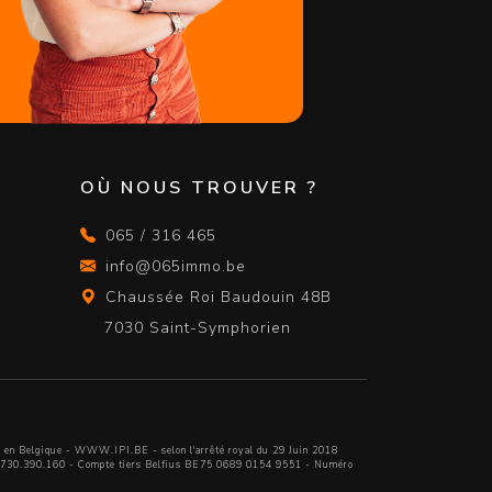
?
OÙ NOUS TROUVER ?
065 / 316 465
info@065immo.be
Chaussée Roi Baudouin 48B
7030 Saint-Symphorien
 en Belgique -
WWW.IPI.BE
- selon l'arrêté royal du 29 Juin 2018
A 730.390.160 - Compte tiers Belfius BE75 0689 0154 9551 - Numéro