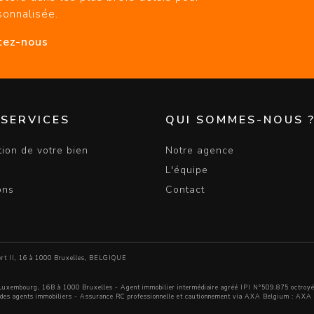
sonnalisée.
tez-nous
 SERVICES
QUI SOMMES-NOUS 
tion de votre bien
Notre agence
L'équipe
ons
Contact
bert II, 16 à 1000 Bruxelles, BELGIQUE
uxembourg, 16B à 1000 Bruxelles - Agent immobilier intermédiaire agréé IPI N°509.875 octroyé
l des agents immobiliers
- Assurance RC professionnelle et cautionnement via AXA Belgium : AX